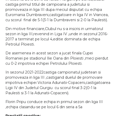
castiga primul titlul de campioana a judetului si
promoveaza in liga III dupa meciul disputat cu echipa
Euromania Dumbraveni,castigatoare in liga IV in Vrancea,
cu scorul final de 5-1(3-1 la Dumbraveni si 2-0 la Paulesti).
Din motive financiare,Clubul nu s-a inscris in urmatorul
sezon in liga III,revenind in Liga IV ,unde in sezonul 2016-
2017 a terminat pe locul 4,editie dominata de echipa
Petrolul Ploiesti.
De asemenea in acest sezon a jucat finala Cupei
Romaniei pe stadionul Ilie Oana din Ploiesti ,meci pierdut
cu 0-2 impotriva echipei Petrolului Ploiesti.
In sezonul 2021-2022castiga campionatul judetean si
promoveaza in liga III ,castigand duelul de promovare
impotriva echipei Victoria Adunatii-Copaceni,castigatoarea
Ligii IV din Judetul Giurgiu cu scorul final 3-2(0-1 la
Paulesti si 3-1 la Adunatii-Copaceni).
Florin Pripu conduce echipa in primul sezon din liga III
,echipa clasandu-se pe locul 6 din seria a 5a
Prestatii sportive: