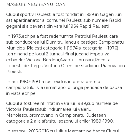
MASEUR: NEGREANU IOAN
Clubul sportiv Paulesti a fost fondat in 1959 in Gageni,,un
sat apartinanator al comunei Paulesti,sub numele Rapid
gegeni si a devenit din vara lui 1964,Rapid Paulesti.
In 1973,echipa a fost redenumita Petrolul Paulesti,care
sub conducerea lui Dumitru Iancu a castigat Campionatul
Municipal Ploiesti categoria II(1974)si categoria I (1976)
terminand pe locul 2 turneul final jucand impotriva
echipelor Victoria Bordeni,Avantul Tomsani,Recolta
Filipestii de Targ si Victoria Olteni pe stadionul Prahova din
Ploiesti.
In anii 1980-1981 a fost exclus in prima parte a
campionatului si a urmat apoi o lunga perioada de pauza
in viata echipei.
Clubul a fost reeinfiintat in vara lui 1989,sub numele de
Victoria Paulestisub indrumarea lui valeriu
Manolescu,promovand in Campionatul Judetean
categoria a 2 a la sfarsitul sezonului anilor 1989-1990.
In sezonul 2015-2016 cu Iulius Margarit pe banca,Clubul